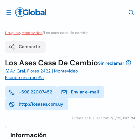
Uruguay
/
Montevideo
/
Los ases casa de cambio
Compartir
Los Ases Casa De Cambio
Sin reclamar
Av. Gral. Flores 2422 | Montevideo
Escribe una reseña
+598 22007452
Enviar e-mail
http://losases.com.uy
Última actualización: 2/3/23, 1:42 PM
Información