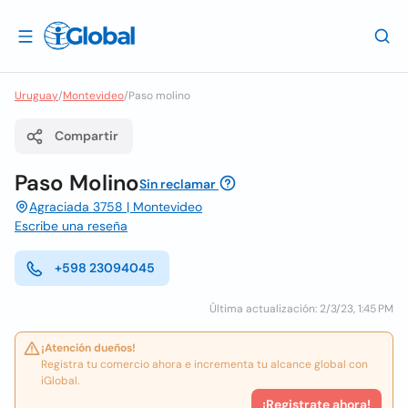
Uruguay
/
Montevideo
/
Paso molino
Compartir
Paso Molino
Sin reclamar
Agraciada 3758 | Montevideo
Escribe una reseña
+598 23094045
Última actualización: 2/3/23, 1:45 PM
¡Atención dueños!
Registra tu comercio ahora e incrementa tu alcance global con
iGlobal.
¡Registrate ahora!