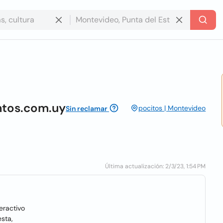
ntos.com.uy
pocitos | Montevideo
Sin reclamar
Última actualización: 2/3/23, 1:54 PM
eractivo
sta,