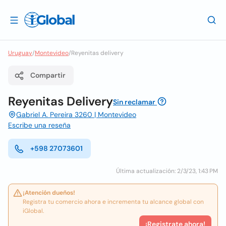
Uruguay
/
Montevideo
/
Reyenitas delivery
Compartir
Reyenitas Delivery
Sin reclamar
Gabriel A. Pereira 3260 | Montevideo
Escribe una reseña
+598 27073601
Última actualización: 2/3/23, 1:43 PM
¡Atención dueños!
Registra tu comercio ahora e incrementa tu alcance global con
iGlobal.
¡Registrate ahora!