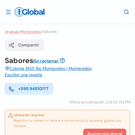
Uruguay
/
Montevideo
/
Sabores
Compartir
Sabores
Sin reclamar
Colonia 1955 Bis Montevideo | Montevideo
Escribe una reseña
+598 94810177
Última actualización: 2/3/23, 1:52 PM
¡Atención dueños!
Registra tu comercio ahora e incrementa tu alcance global con
iGlobal.
¡Registrate ahora!