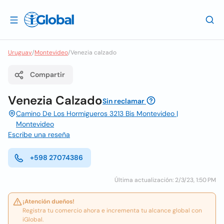
Uruguay
/
Montevideo
/
Venezia calzado
Compartir
Venezia Calzado
Sin reclamar
Camino De Los Hormigueros 3213 Bis Montevideo |
Montevideo
Escribe una reseña
+598 27074386
Última actualización: 2/3/23, 1:50 PM
¡Atención dueños!
Registra tu comercio ahora e incrementa tu alcance global con
iGlobal.