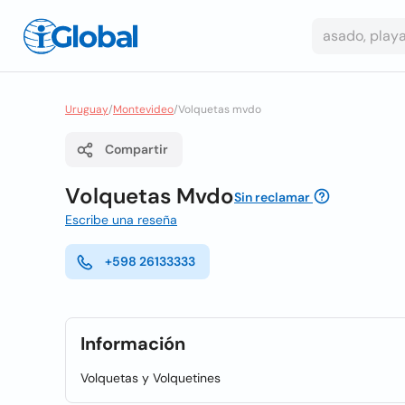
Uruguay
/
Montevideo
/
Volquetas mvdo
Compartir
Volquetas Mvdo
Sin reclamar
Escribe una reseña
+598 26133333
Información
Volquetas y Volquetines