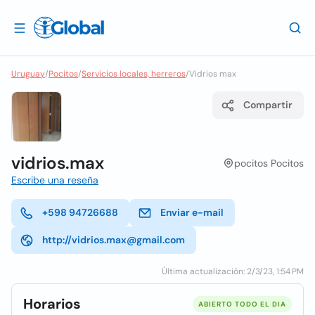
Uruguay
/
Pocitos
/
Servicios locales, herreros
/
Vidrios max
Compartir
vidrios.max
pocitos Pocitos
Escribe una reseña
+598 94726688
Enviar e-mail
http://vidrios.max@gmail.com
Última actualización: 2/3/23, 1:54 PM
Horarios
ABIERTO TODO EL DIA