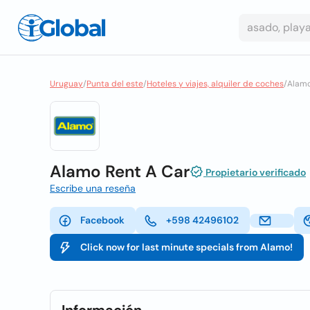
Uruguay
/
Punta del este
/
Hoteles y viajes, alquiler de coches
/
Alamo
Alamo Rent A Car
Propietario verificado
Escribe una reseña
Facebook
+598 42496102
Click now for last minute specials from Alamo!