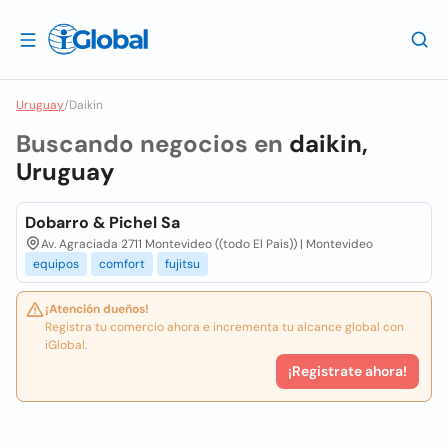
Uruguay
/
Daikin
Buscando negocios en
daikin,
Uruguay
Dobarro & Pichel Sa
Av. Agraciada 2711 Montevideo ((todo El Pais)) | Montevideo
equipos
comfort
fujitsu
¡Atención dueños!
Registra tu comercio ahora e incrementa tu alcance global con
iGlobal.
¡Registrate ahora!