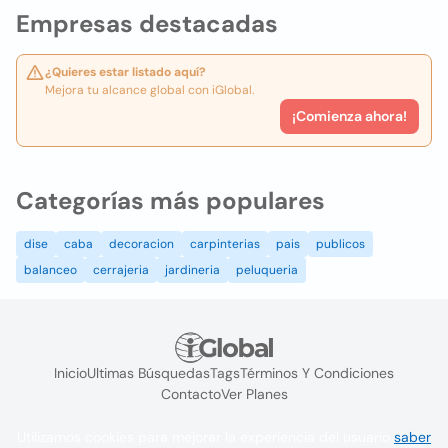
Empresas destacadas
¿Quieres estar listado aquí?
Mejora tu alcance global con iGlobal.
¡Comienza ahora!
Categorías más populares
dise
caba
decoracion
carpinterias
pais
publicos
balanceo
cerrajeria
jardineria
peluqueria
Inicio
Ultimas Búsquedas
Tags
Términos Y Condiciones
Contacto
Ver Planes
Utilizamos cookies para mejorar la experiencia del usuario
saber