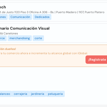
ech
M. de Justo 1120 Piso 3 Oficina A 306 - Bs. | Puerto Madero | 1107, Puerto Platero
ones
Comunicación
Dedicados
inario Comunicación Visual
ilá Canelones
rce
merchandising
corte
ión dueños!
ra tu comercio ahora e incrementa tu alcance global con iGlobal.
¡Registrate
alanceo
cerrajeria
jardineria
peluqueria