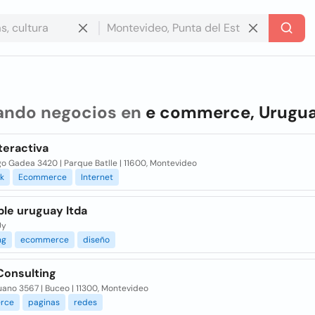
ando negocios en
e commerce, Urugu
teractiva
o Gadea 3420 | Parque Batlle | 11600, Montevideo
k
Ecommerce
Internet
le uruguay ltda
Uy
ng
ecommerce
diseño
Consulting
uano 3567 | Buceo | 11300, Montevideo
rce
paginas
redes