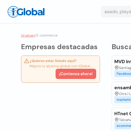
Uruguay
/
E commerce
Empresas destacadas
Busc
¿Quieres estar listado aquí?
MVD In
Mejora tu alcance global con iGlobal.
Santiag
¡Comienza ahora!
Faceboo
ensamb
Otra | 
marketi
HTnet 
Talcah
ecomme