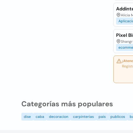
Addint
Alicia 
Aplicaci
Pixel B
Shangr
ecomme
¡Atenc
Regist
Categorías más populares
dise
caba
decoracion
carpinterias
pais
publicos
b