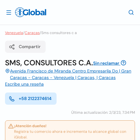
Venezuela
/
Caracas
/
Sms consultores c a
Compartir
SMS, CONSULTORES C.A.
Sin reclamar
Avenida Francisco de Miranda Centro Empresarila Do | Gran
Caracas - Caracas - Venezuela | Caracas, | Caracas
Escribe una reseña
+58 2122374614
Última actualización: 2/3/23, 7:34 PM
¡Atención dueños!
Registra tu comercio ahora e incrementa tu alcance global con
iGlobal.