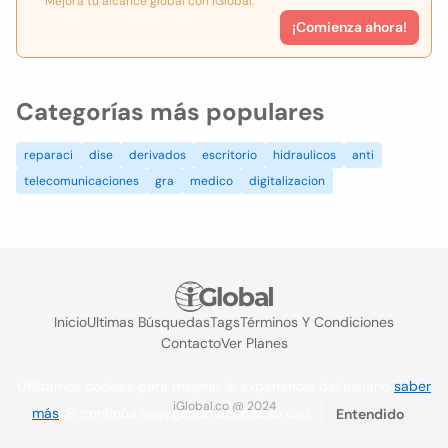
Mejora tu alcance global con iGlobal.
¡Comienza ahora!
Categorías más populares
reparaci
dise
derivados
escritorio
hidraulicos
anti
telecomunicaciones
gra
medico
digitalizacion
Inicio
Ultimas Búsquedas
Tags
Términos Y Condiciones
Contacto
Ver Planes
Utilizamos cookies para mejorar la experiencia del usuario
saber
iGlobal.co @ 2024
más
. Si continúa navegando acepta su uso.
Entendido