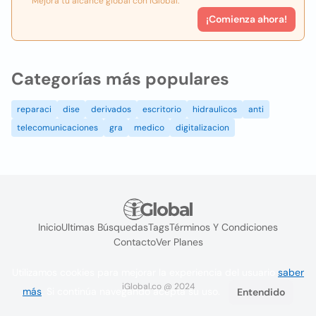
Mejora tu alcance global con iGlobal.
¡Comienza ahora!
Categorías más populares
reparaci
dise
derivados
escritorio
hidraulicos
anti
telecomunicaciones
gra
medico
digitalizacion
Inicio
Ultimas Búsquedas
Tags
Términos Y Condiciones
Contacto
Ver Planes
Utilizamos cookies para mejorar la experiencia del usuario
saber
iGlobal.co @ 2024
más
. Si continúa navegando acepta su uso.
Entendido