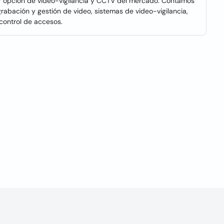
jor opción de video-vigilancia y CCTV del mercado. Contamos
rabación y gestión de video, sistemas de video-vigilancia,
control de accesos.