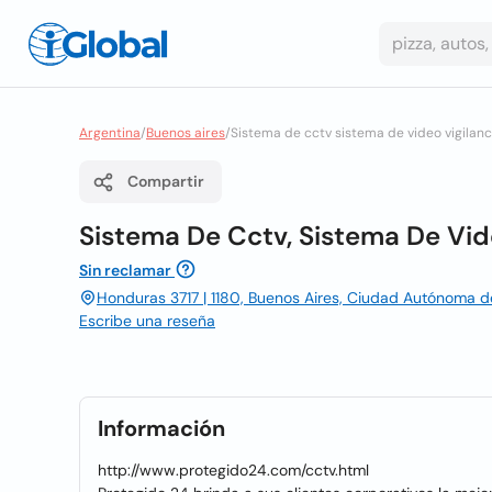
Argentina
/
Buenos aires
/
Sistema de cctv sistema de video vigilanc
Compartir
Sistema De Cctv, Sistema De Vid
Sin reclamar
Honduras 3717 | 1180, Buenos Aires, Ciudad Autónoma d
Escribe una reseña
Información
http://www.protegido24.com/cctv.html