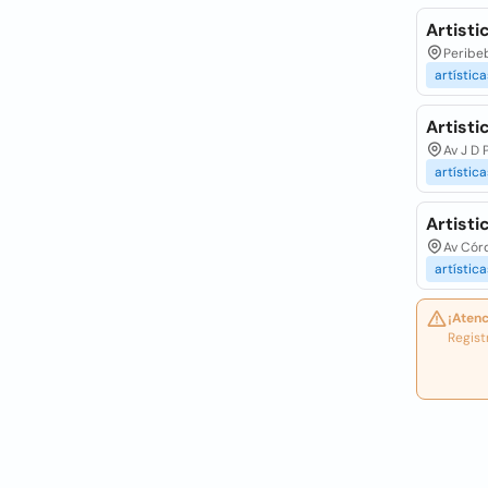
Artisti
Peribeb
artística
Artisti
Av J D 
artística
Artist
Av Cór
artística
¡Atenc
Regist