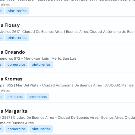
 Aires
s
pinturerías
ca Flossy
Alvares 2617 | Ciudad De Buenos Aires | Buenos Aires, Ciudad Autónoma de Bue
s
pinturerías
ica Creando
endros 672 - Merlo-san Luis | Merlo, San Luis
s
comercios
pinturerías
ica Kromas
a 1632 | Mar Del Plata - Ciudad Autonoma De Buenos Aires | B7600BR, Mar del 
 Aires
s
articulos
ceramicas
ca Margarita
ol 2887 | Ciudad De Buenos Aires - Ciudad De Buenos Aires | Buenos Aires, Ciud
ma de Buenos Aires
s
comercios
pinturerías