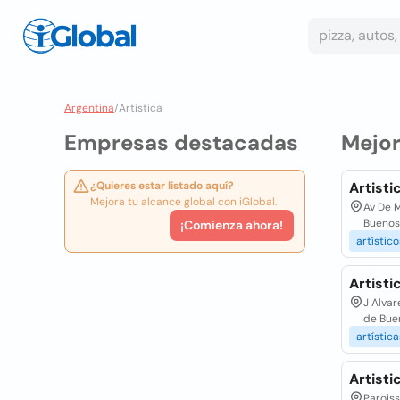
Argentina
/
Artistica
Empresas destacadas
Mejo
¿Quieres estar listado aquí?
Artisti
Mejora tu alcance global con iGlobal.
Av De 
Buenos
¡Comienza ahora!
artístico
Artisti
J Alvar
de Bue
artística
Artisti
Parois