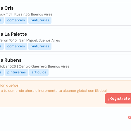
ca Cris
uy 1181 | Ituzaingó, Buenos Aires
s
comercios
pinturerías
ca La Palette
Perón 1045 | San Miguel, Buenos Aires
s
comercios
pinturerías
ica Rubens
doba 1526 | Centro Guerrero, Buenos Aires
s
pinturerías
artículos
ión dueños!
ra tu comercio ahora e incrementa tu alcance global con iGlobal.
¡Registrate
S