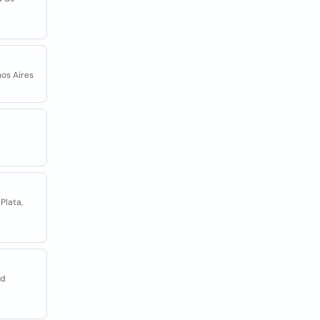
nos Aires
Plata,
ad