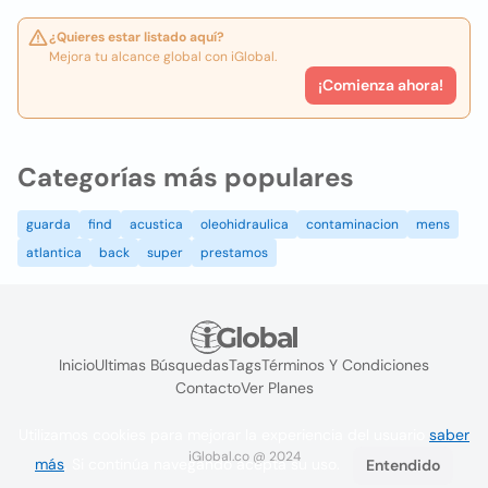
¿Quieres estar listado aquí?
Mejora tu alcance global con iGlobal.
¡Comienza ahora!
Categorías más populares
guarda
find
acustica
oleohidraulica
contaminacion
mens
atlantica
back
super
prestamos
Inicio
Ultimas Búsquedas
Tags
Términos Y Condiciones
Contacto
Ver Planes
Utilizamos cookies para mejorar la experiencia del usuario
saber
iGlobal.co @ 2024
más
. Si continúa navegando acepta su uso.
Entendido