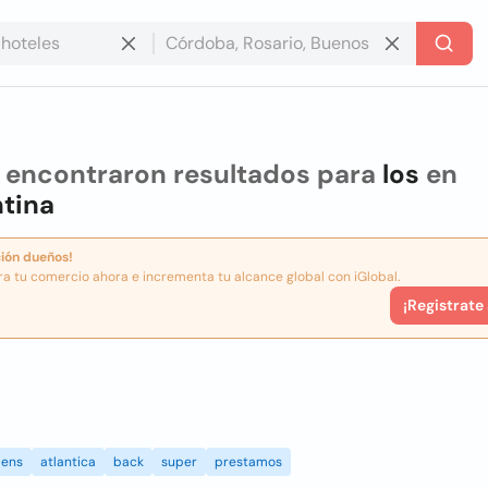
 encontraron resultados para
los
en
tina
ión dueños!
ra tu comercio ahora e incrementa tu alcance global con iGlobal.
¡Registrate
ens
atlantica
back
super
prestamos