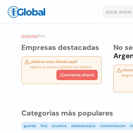
Argentina
/
Los
Empresas destacadas
No se
Argen
¿Quieres estar listado aquí?
Mejora tu alcance global con iGlobal.
¡Atenc
¡Comienza ahora!
Regist
Categorías más populares
guarda
find
acustica
oleohidraulica
contaminacion
m