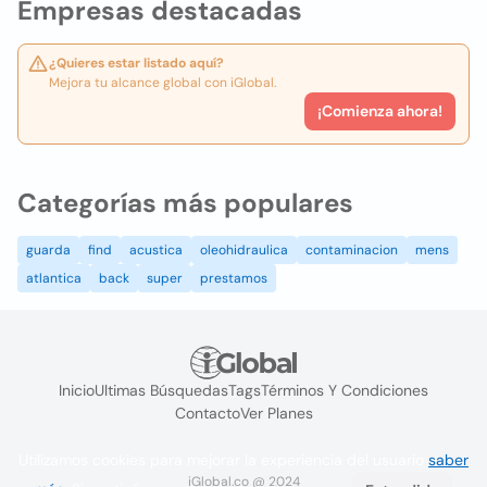
Empresas destacadas
¿Quieres estar listado aquí?
Mejora tu alcance global con iGlobal.
¡Comienza ahora!
Categorías más populares
guarda
find
acustica
oleohidraulica
contaminacion
mens
atlantica
back
super
prestamos
Inicio
Ultimas Búsquedas
Tags
Términos Y Condiciones
Contacto
Ver Planes
Utilizamos cookies para mejorar la experiencia del usuario
saber
iGlobal.co @ 2024