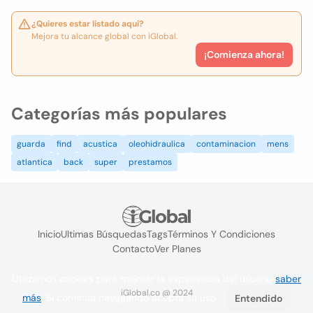
¿Quieres estar listado aquí?
Mejora tu alcance global con iGlobal.
¡Comienza ahora!
Categorías más populares
guarda
find
acustica
oleohidraulica
contaminacion
mens
atlantica
back
super
prestamos
Inicio
Ultimas Búsquedas
Tags
Términos Y Condiciones
Contacto
Ver Planes
Utilizamos cookies para mejorar la experiencia del usuario
saber
iGlobal.co @ 2024
más
. Si continúa navegando acepta su uso.
Entendido