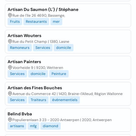
Artisan Du Saumon (L') / Stéphane
Rue de l'Ile 26 4690, Bassenge,
Fruits
Restaurants
mer
Artisan Wouters
Rue du Petit Champ | 1380, Lasne
Ramoneurs
Services
domicile
Artisan Painters
Voorheide 9 | 9230, Wetteren
Services
domicile
Peinture
Artisan des Fines Bouches
Avenue du Commerce 42 | 1420, Braine-l'Alleud, Région Wallonne
Services
Traiteurs
événementiels
Belind Bvba
Populierenlaan 3 23 - 2020 Antwerpen | 2020, Antwerpen
artisans
mfg
diamond