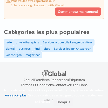
Vous voulez être répertorié ici ?
Enhance your global reach with iGlobal.
Commencez maintenant!
Catégories les plus populaires
lede
physiotherapists
Services a domicile Lavage de vitres
dental
business
find
sites
Services locaux Antwerpen
keerbergen
magazines
Accueil
Dernières Recherches
Étiquettes
Termes Et Conditions
Contact
Voir Les Plans
Nous utilisons des cookies pour améliorer l'expérience utilisateur
en savoir plus
. Si vous continuez à naviguer, vous acceptez leur
iGlobal.co @ 2024
utilisation.
Compris