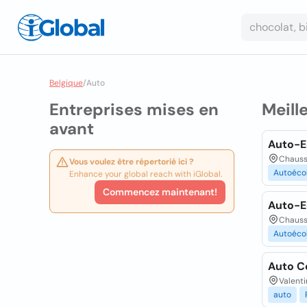
Belgique
/
Auto
Entreprises mises en
Meill
avant
Auto-Ec
Chauss
Vous voulez être répertorié ici ?
Autoéco
Enhance your global reach with iGlobal.
Commencez maintenant!
Auto-Ec
Chauss
Autoéco
Auto C
Valent
auto