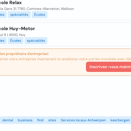
cole Relax
 la Gare 31 7780, Comines-Warneton, Walloon
les
spécialités
Écoles
cole Huy-Motor
ul 9 | 4500, Huy
les
Écoles
spécialités
ion propriétaire d'entreprise!
strez votre entreprise maintenant et améliorez votre portée mondiale avec iGl
Inscrivez-vous maint
dental
business
find
sites
Services locaux Antwerpen
keerbergen