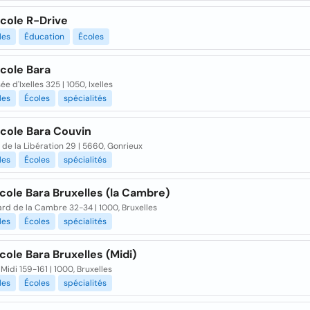
cole R-Drive
les
Éducation
Écoles
cole Bara
e d'Ixelles 325 | 1050, Ixelles
les
Écoles
spécialités
cole Bara Couvin
de la Libération 29 | 5660, Gonrieux
les
Écoles
spécialités
cole Bara Bruxelles (la Cambre)
rd de la Cambre 32-34 | 1000, Bruxelles
les
Écoles
spécialités
ole Bara Bruxelles (Midi)
Midi 159-161 | 1000, Bruxelles
les
Écoles
spécialités