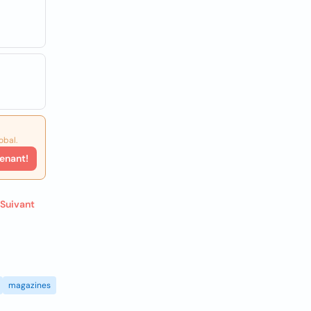
obal.
enant!
Suivant
magazines