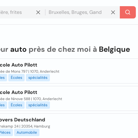
eur
auto
près de chez moi à
Belgique
ole Auto Pilott
ée de Mons 797 | 1070, Anderlecht
les
Écoles
spécialités
ole Auto Pilott
ée de Ninove 588 | 1070, Anderlecht
les
Écoles
spécialités
overs Deutschland
inskamp 24 | 20354, Hamburg
Pièces
Automobile