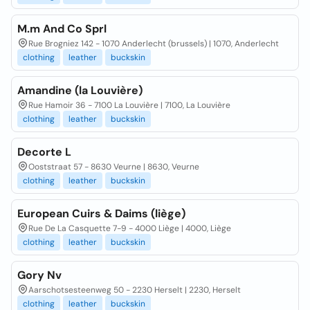
M.m And Co Sprl
Rue Brogniez 142 - 1070 Anderlecht (brussels) | 1070, Anderlecht
clothing
leather
buckskin
Amandine (la Louvière)
Rue Hamoir 36 - 7100 La Louvière | 7100, La Louvière
clothing
leather
buckskin
Decorte L
Ooststraat 57 - 8630 Veurne | 8630, Veurne
clothing
leather
buckskin
European Cuirs & Daims (liège)
Rue De La Casquette 7-9 - 4000 Liège | 4000, Liège
clothing
leather
buckskin
Gory Nv
Aarschotsesteenweg 50 - 2230 Herselt | 2230, Herselt
clothing
leather
buckskin