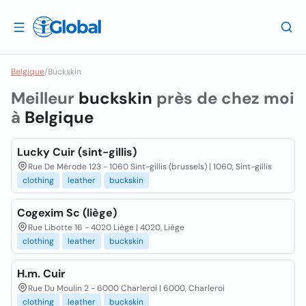
Belgique
/
Buckskin
Meilleur
buckskin
près de chez moi
à
Belgique
Lucky Cuir (sint-gillis)
Rue De Mérode 123 - 1060 Sint-gillis (brussels) | 1060, Sint-gillis
clothing
leather
buckskin
Cogexim Sc (liège)
Rue Libotte 16 - 4020 Liège | 4020, Liège
clothing
leather
buckskin
H.m. Cuir
Rue Du Moulin 2 - 6000 Charleroi | 6000, Charleroi
clothing
leather
buckskin