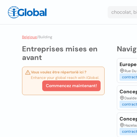
Belgique
/
Building
Entreprises mises en
Navig
avant
Europe
Rue Du 
Vous voulez être répertorié ici ?
contrac
Enhance your global reach with iGlobal.
Commencez maintenant!
Concep
Daalder
contrac
Concep
Hazelaa
contrac