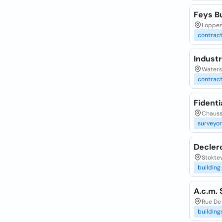
Feys Bu
Loppem
contrac
Industr
Waters
contrac
Fident
Chauss
surveyor
Decler
Stokte
building
A.c.m. 
Rue De
building