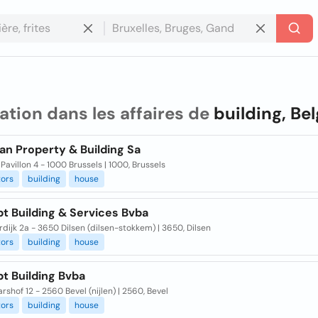
ation dans les affaires de
building, Be
an Property & Building Sa
Pavillon 4 - 1000 Brussels | 1000, Brussels
tors
building
house
t Building & Services Bvba
dijk 2a - 3650 Dilsen (dilsen-stokkem) | 3650, Dilsen
tors
building
house
t Building Bvba
rshof 12 - 2560 Bevel (nijlen) | 2560, Bevel
tors
building
house