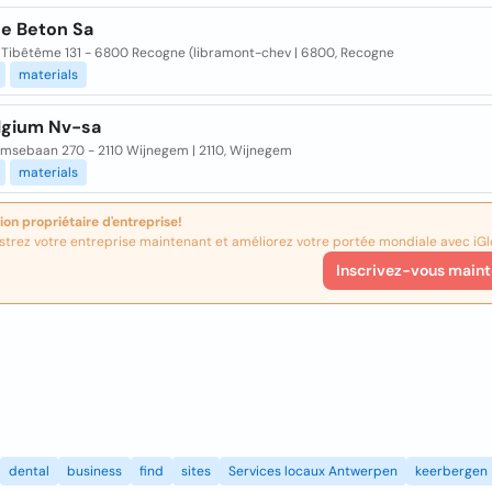
e Beton Sa
 Tibêtême 131 - 6800 Recogne (libramont-chev | 6800, Recogne
materials
lgium Nv-sa
msebaan 270 - 2110 Wijnegem | 2110, Wijnegem
materials
ion propriétaire d'entreprise!
strez votre entreprise maintenant et améliorez votre portée mondiale avec iGl
Inscrivez-vous maint
dental
business
find
sites
Services locaux Antwerpen
keerbergen