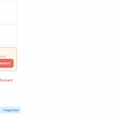
obal.
enant!
Suivant
magazines