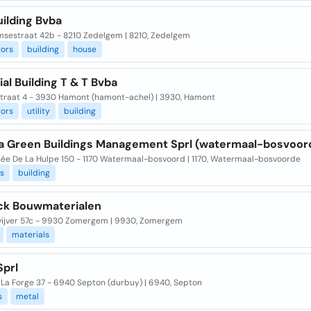
ilding Bvba
sestraat 42b - 8210 Zedelgem | 8210, Zedelgem
tors
building
house
ial Building T & T Bvba
traat 4 - 3930 Hamont (hamont-achel) | 3930, Hamont
tors
utility
building
ia Green Buildings Management Sprl (watermaal-bosvoor
ée De La Hulpe 150 - 1170 Watermaal-bosvoord | 1170, Watermaal-bosvoorde
s
building
ck Bouwmaterialen
vijver 57c - 9930 Zomergem | 9930, Zomergem
materials
Sprl
 La Forge 37 - 6940 Septon (durbuy) | 6940, Septon
s
metal