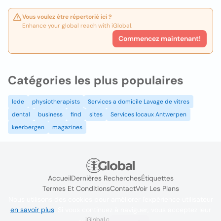
Vous voulez être répertorié ici ?
Enhance your global reach with iGlobal.
Commencez maintenant!
Catégories les plus populaires
lede
physiotherapists
Services a domicile Lavage de vitres
dental
business
find
sites
Services locaux Antwerpen
keerbergen
magazines
Accueil
Dernières Recherches
Étiquettes
Termes Et Conditions
Contact
Voir Les Plans
Nous utilisons des cookies pour améliorer l'expérience utilisateur
en savoir plus
. Si vous continuez à naviguer, vous acceptez leur
iGlobal.co @ 2024