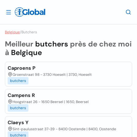
Belgique
/
Butchers
Meilleur
butchers
près de chez moi
à
Belgique
Caproens P
Groenstraat 98 - 3730 Hoeselt | 3730, Hoeselt
butchers
Campens R
Hoogstraat 26 - 1650 Beersel | 1650, Beersel
butchers
Claeys Y
Sint-paulusstraat 37-39 - 8400 Oostende | 8400, Oostende
butchers