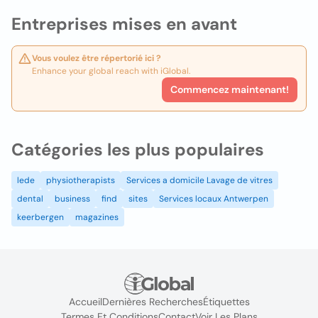
Entreprises mises en avant
Vous voulez être répertorié ici ?
Enhance your global reach with iGlobal.
Commencez maintenant!
Catégories les plus populaires
lede
physiotherapists
Services a domicile Lavage de vitres
dental
business
find
sites
Services locaux Antwerpen
keerbergen
magazines
Accueil
Dernières Recherches
Étiquettes
Termes Et Conditions
Contact
Voir Les Plans