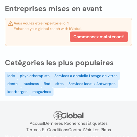
Entreprises mises en avant
Vous voulez être répertorié ici ?
Enhance your global reach with iGlobal.
Commencez maintenant!
Catégories les plus populaires
lede
physiotherapists
Services a domicile Lavage de vitres
dental
business
find
sites
Services locaux Antwerpen
keerbergen
magazines
Accueil
Dernières Recherches
Étiquettes
Termes Et Conditions
Contact
Voir Les Plans
Nous utilisons des cookies pour améliorer l'expérience utilisateur