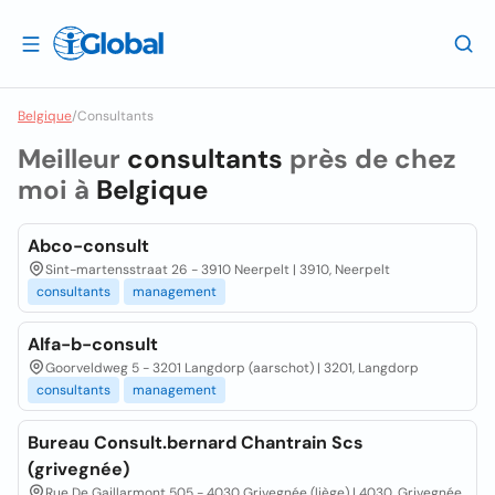
Belgique
/
Consultants
Meilleur
consultants
près de chez
moi à
Belgique
Abco-consult
Sint-martensstraat 26 - 3910 Neerpelt | 3910, Neerpelt
consultants
management
Alfa-b-consult
Goorveldweg 5 - 3201 Langdorp (aarschot) | 3201, Langdorp
consultants
management
Bureau Consult.bernard Chantrain Scs
(grivegnée)
Rue De Gaillarmont 505 - 4030 Grivegnée (liège) | 4030, Grivegnée