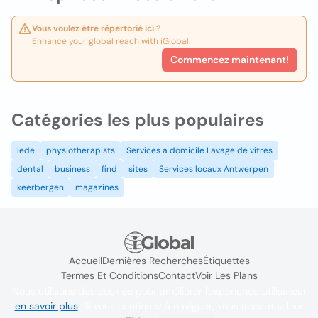
Vous voulez être répertorié ici ?
Enhance your global reach with iGlobal.
Commencez maintenant!
Catégories les plus populaires
lede
physiotherapists
Services a domicile Lavage de vitres
dental
business
find
sites
Services locaux Antwerpen
keerbergen
magazines
Accueil
Dernières Recherches
Étiquettes
Termes Et Conditions
Contact
Voir Les Plans
Nous utilisons des cookies pour améliorer l'expérience utilisateur
en savoir plus
. Si vous continuez à naviguer, vous acceptez leur