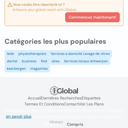
Vous voulez être répertorié ici ?
Enhance your global reach with iGlobal.
Commencez maintenant!
Catégories les plus populaires
lede
physiotherapists
Services a domicile Lavage de vitres
dental
business
find
sites
Services locaux Antwerpen
keerbergen
magazines
Accueil
Dernières Recherches
Étiquettes
Termes Et Conditions
Contact
Voir Les Plans
Nous utilisons des cookies pour améliorer l'expérience utilisateur
en savoir plus
. Si vous continuez à naviguer, vous acceptez leur
iGlobal.co @ 2024
utilisation.
Compris