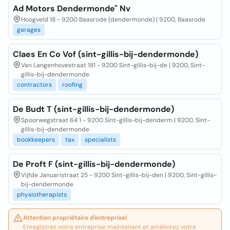
Ad Motors Dendermonde" Nv
Hoogveld 18 - 9200 Baasrode (dendermonde) | 9200, Baasrode
garages
Claes En Co Vof (sint-gillis-bij-dendermonde)
Van Langenhovestraat 181 - 9200 Sint-gillis-bij-de | 9200, Sint-
gillis-bij-dendermonde
contractors
roofing
De Budt T (sint-gillis-bij-dendermonde)
Spoorwegstraat 64 1 - 9200 Sint-gillis-bij-denderm | 9200, Sint-
gillis-bij-dendermonde
bookkeepers
tax
specialists
De Proft F (sint-gillis-bij-dendermonde)
Vijfde Januaristraat 25 - 9200 Sint-gillis-bij-den | 9200, Sint-gillis-
bij-dendermonde
physiotherapists
Attention propriétaire d'entreprise!
Enregistrez votre entreprise maintenant et améliorez votre