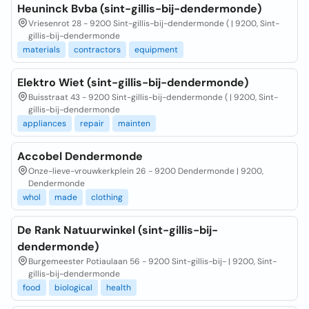
Heuninck Bvba (sint-gillis-bij-dendermonde)
Vriesenrot 28 - 9200 Sint-gillis-bij-dendermonde ( | 9200, Sint-
gillis-bij-dendermonde
materials
contractors
equipment
Elektro Wiet (sint-gillis-bij-dendermonde)
Buisstraat 43 - 9200 Sint-gillis-bij-dendermonde ( | 9200, Sint-
gillis-bij-dendermonde
appliances
repair
mainten
Accobel Dendermonde
Onze-lieve-vrouwkerkplein 26 - 9200 Dendermonde | 9200,
Dendermonde
whol
made
clothing
De Rank Natuurwinkel (sint-gillis-bij-
dendermonde)
Burgemeester Potiaulaan 56 - 9200 Sint-gillis-bij- | 9200, Sint-
gillis-bij-dendermonde
food
biological
health