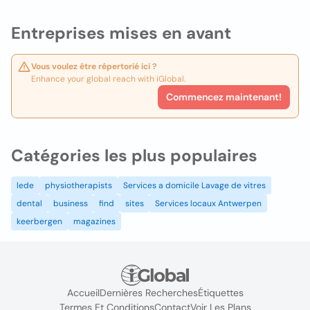
Entreprises mises en avant
Vous voulez être répertorié ici ?
Enhance your global reach with iGlobal.
Commencez maintenant!
Catégories les plus populaires
lede
physiotherapists
Services a domicile Lavage de vitres
dental
business
find
sites
Services locaux Antwerpen
keerbergen
magazines
Accueil
Dernières Recherches
Étiquettes
Termes Et Conditions
Contact
Voir Les Plans