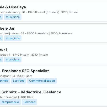
ia & Himalaya
vens-delannoy 36 - 1020 Brussel (brussels) | 1020, Brussel
e
musicians
ele Jan
oudewijnstraat 63 - 8800 Roeselare | 8800, Roeselare
e
musicians
er I
traat 4 - 8740 Pittem | 8740, Pittem
e
musicians
- Freelance SEO Specialist
instraat 24 | 9000, Gent
onnels
Services
Commercialisation
e Schmitz - Rédactrice Freelance
hur Brancart | 1460, Ittre
dimprimerie
Services