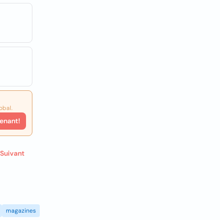
obal.
enant!
Suivant
magazines