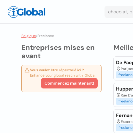
Belgique
/
Freelance
Entreprises mises en
Meill
avant
De Pae
Parijs
Vous voulez être répertorié ici ?
freelanc
Enhance your global reach with iGlobal.
Commencez maintenant!
Huppe
Rue D'a
freelanc
Fernan
Espera
freelanc