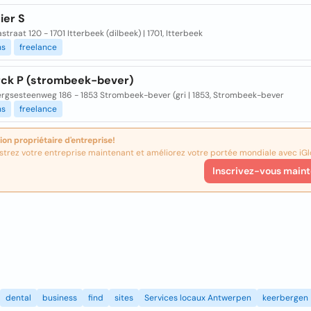
ier S
astraat 120 - 1701 Itterbeek (dilbeek) | 1701, Itterbeek
ns
freelance
rck P (strombeek-bever)
rgsesteenweg 186 - 1853 Strombeek-bever (gri | 1853, Strombeek-bever
ns
freelance
ion propriétaire d'entreprise!
strez votre entreprise maintenant et améliorez votre portée mondiale avec iGl
Inscrivez-vous maint
dental
business
find
sites
Services locaux Antwerpen
keerbergen