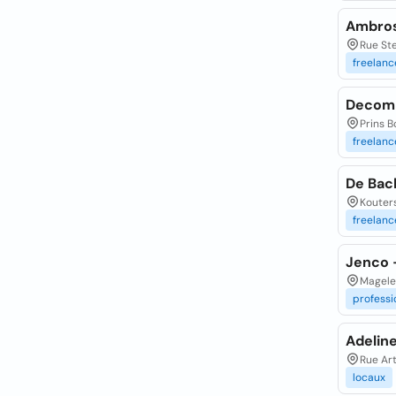
Ambros
Rue Ste
freelanc
Decomb
Prins B
freelanc
De Back
Kouters
freelanc
Jenco 
Magele
professi
Adelin
Rue Art
locaux