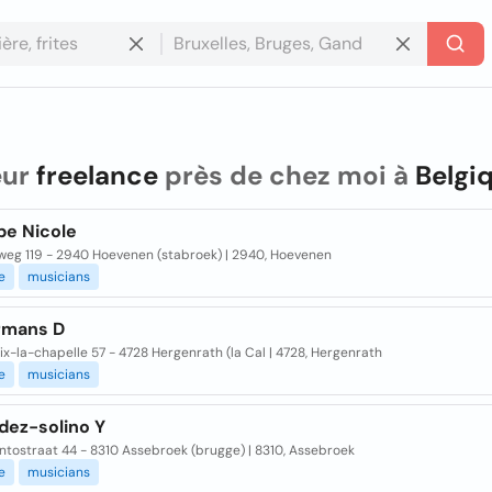
eur
freelance
près de chez moi à
Belgi
pe Nicole
eweg 119 - 2940 Hoevenen (stabroek) | 2940, Hoevenen
e
musicians
rmans D
ix-la-chapelle 57 - 4728 Hergenrath (la Cal | 4728, Hergenrath
e
musicians
dez-solino Y
ntostraat 44 - 8310 Assebroek (brugge) | 8310, Assebroek
e
musicians