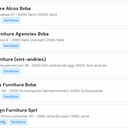
ure Alcos Bvba
wkaai 87 - 9000 Gent | 9000, Gent
furniture
rniture Agencies Bvba
os 6 - 2980 Halle (zoersel) | 2980, Halle
furniture
niture (sint-andries)
Bauwensstraat 36 - 8200 Sint-andries (brugg | 8200, Sint-andries
furniture
s Furniture Bvba
 130 - 9200 Schoonaarde (dendermonde) | 9200, Schoonaarde
furniture
n Furniture Sprl
Firmin Lecharlier 157 - 1090 Jette (brussel | 1090, Jette
mfg
furniture