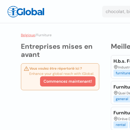
Belgique
/
Furniture
Entreprises mises en
Meill
avant
H.b.s. 
Indust
Vous voulez être répertorié ici ?
furnitur
Enhance your global reach with iGlobal.
Commencez maintenant!
Furnit
Quai De
general
Furnit
Drève 
rental