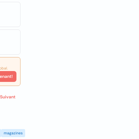
obal.
enant!
Suivant
magazines