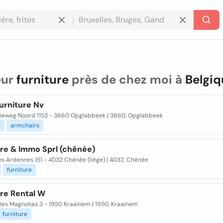
eur
furniture
près de chez moi à
Belgiq
Furniture Nv
rieweg Noord 1153 - 3660 Opglabbeek | 3660, Opglabbeek
e
armchairs
ure & Immo Sprl (chênée)
s Ardennes 151 - 4032 Chênée (liège) | 4032, Chênée
furniture
ure Rental W
Des Magnolias 3 - 1950 Kraainem | 1950, Kraainem
furniture