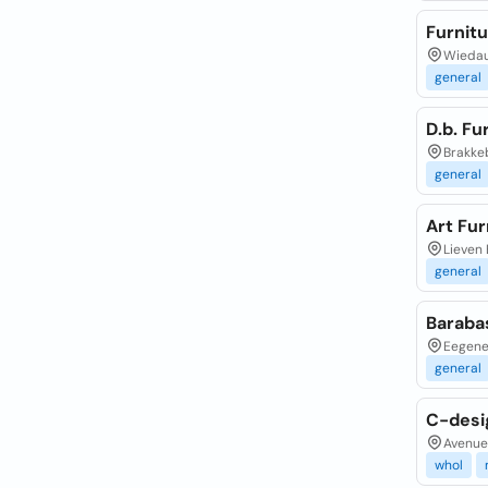
Furnit
Wiedau
general
D.b. Fu
Brakkeb
general
Art Fur
Lieven 
general
Baraba
Eegene
general
C-desig
Avenue 
whol