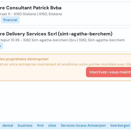
re Consultant Patrick Bvba
raat 11 - 9190 Stekene | 9190, Stekene
financial
ure Delivery Services Scrl (sint-agatha-berchem)
tteput 10 39 - 1082 Sint-agatha-berchem (bru | 1082, Sint-agatha-berchem
s
ion propriétaire d'entreprise!
strez votre entreprise maintenant et améliorez votre portée mondiale avec iGl
Inscrivez-vous maint
dental
business
find
sites
Services locaux Antwerpen
keerbergen