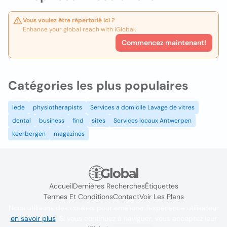
Vous voulez être répertorié ici ?
Enhance your global reach with iGlobal.
Commencez maintenant!
Catégories les plus populaires
lede
physiotherapists
Services a domicile Lavage de vitres
dental
business
find
sites
Services locaux Antwerpen
keerbergen
magazines
Accueil
Dernières Recherches
Étiquettes
Termes Et Conditions
Contact
Voir Les Plans
Nous utilisons des cookies pour améliorer l'expérience utilisateur
en savoir plus
. Si vous continuez à naviguer, vous acceptez leur