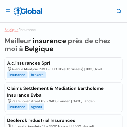
Belgique
/
Insurance
Meilleur
insurance
près de chez
moi à
Belgique
A.c.insurances Sprl
Avenue Montjoie 293 1 - 1180 Ukkel (brussels) | 1180, Ukkel
insurance
brokers
Claims Settlement & Mediation Bartholome
Insurance Bvba
Raatshovenstraat 69 - 3400 Landen | 3400, Landen
insurance
agents
Declerck Industrial Insurances
Sint-katarinaplein 27 - 3500 Hasselt | 3500, Hasselt