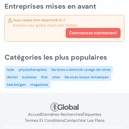
Entreprises mises en avant
Vous voulez être répertorié ici ?
Enhance your global reach with iGlobal.
Commencez maintenant!
Catégories les plus populaires
lede
physiotherapists
Services a domicile Lavage de vitres
dental
business
find
sites
Services locaux Antwerpen
keerbergen
magazines
Accueil
Dernières Recherches
Étiquettes
Termes Et Conditions
Contact
Voir Les Plans
Nous utilisons des cookies pour améliorer l'expérience utilisateur