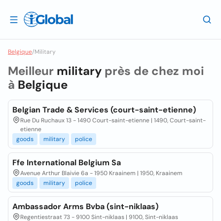
Belgique
/
Military
Meilleur
military
près de chez moi
à
Belgique
Belgian Trade & Services (court-saint-etienne)
Rue Du Ruchaux 13 - 1490 Court-saint-etienne | 1490, Court-saint-
etienne
goods
military
police
Ffe International Belgium Sa
Avenue Arthur Blaivie 6a - 1950 Kraainem | 1950, Kraainem
goods
military
police
Ambassador Arms Bvba (sint-niklaas)
Regentiestraat 73 - 9100 Sint-niklaas | 9100, Sint-niklaas