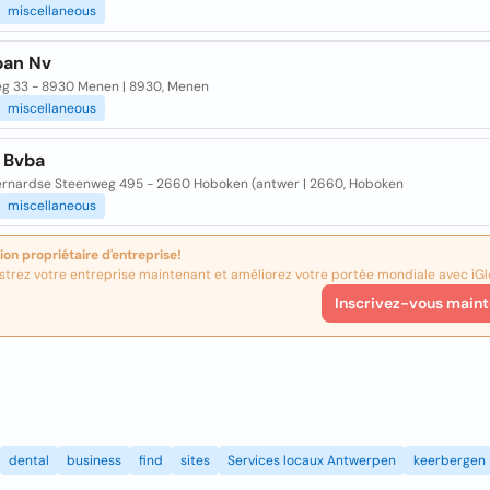
miscellaneous
an Nv
g 33 - 8930 Menen | 8930, Menen
miscellaneous
e Bvba
ernardse Steenweg 495 - 2660 Hoboken (antwer | 2660, Hoboken
miscellaneous
ion propriétaire d'entreprise!
strez votre entreprise maintenant et améliorez votre portée mondiale avec iGl
Inscrivez-vous maint
dental
business
find
sites
Services locaux Antwerpen
keerbergen