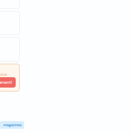
obal.
enant!
magazines