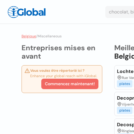
Belgique
/
Miscellaneous
Entreprises mises en
Meill
avant
Belgi
Vous voulez être répertorié ici ?
Lochte
Enhance your global reach with iGlobal.
Rue Va
Commencez maintenant!
plates
Decopr
Vijverh
plates
Decos
Ringla