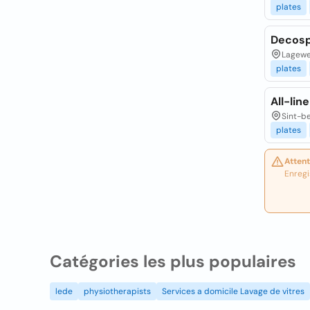
plates
Decosp
Lagewe
plates
All-lin
Sint-b
plates
Attent
Enregi
Catégories les plus populaires
lede
physiotherapists
Services a domicile Lavage de vitres