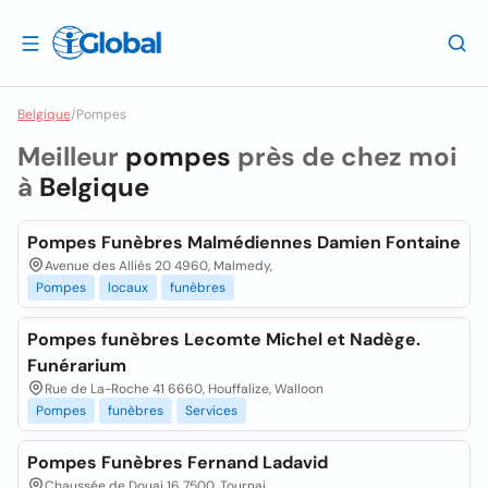
Belgique
/
Pompes
Meilleur
pompes
près de chez moi
à
Belgique
Pompes Funèbres Malmédiennes Damien Fontaine
Avenue des Alliés 20 4960, Malmedy,
Pompes
locaux
funèbres
Pompes funèbres Lecomte Michel et Nadège.
Funérarium
Rue de La-Roche 41 6660, Houffalize, Walloon
Pompes
funèbres
Services
Pompes Funèbres Fernand Ladavid
Chaussée de Douai 16 7500, Tournai,