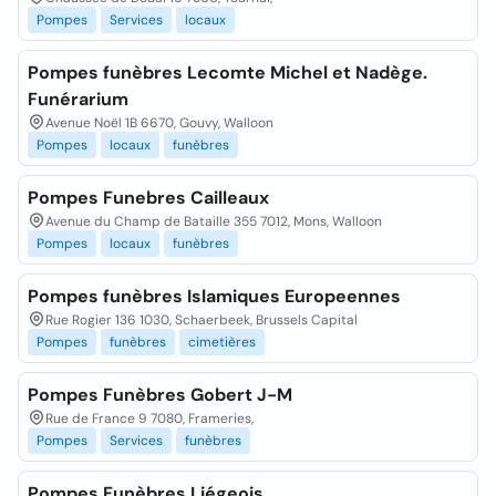
Pompes
Services
locaux
Pompes funèbres Lecomte Michel et Nadège.
Funérarium
Avenue Noël 1B 6670, Gouvy, Walloon
Pompes
locaux
funèbres
Pompes Funebres Cailleaux
Avenue du Champ de Bataille 355 7012, Mons, Walloon
Pompes
locaux
funèbres
Pompes funèbres Islamiques Europeennes
Rue Rogier 136 1030, Schaerbeek, Brussels Capital
Pompes
funèbres
cimetières
Pompes Funèbres Gobert J-M
Rue de France 9 7080, Frameries,
Pompes
Services
funèbres
Pompes Funèbres Liégeois