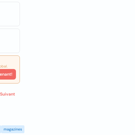
obal.
enant!
Suivant
magazines