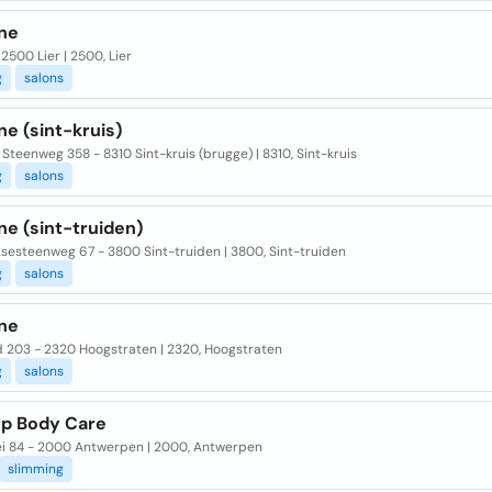
gne
- 2500 Lier | 2500, Lier
g
salons
gne (sint-kruis)
Steenweg 358 - 8310 Sint-kruis (brugge) | 8310, Sint-kruis
g
salons
gne (sint-truiden)
sesteenweg 67 - 3800 Sint-truiden | 3800, Sint-truiden
g
salons
gne
d 203 - 2320 Hoogstraten | 2320, Hoogstraten
g
salons
p Body Care
lei 84 - 2000 Antwerpen | 2000, Antwerpen
slimming