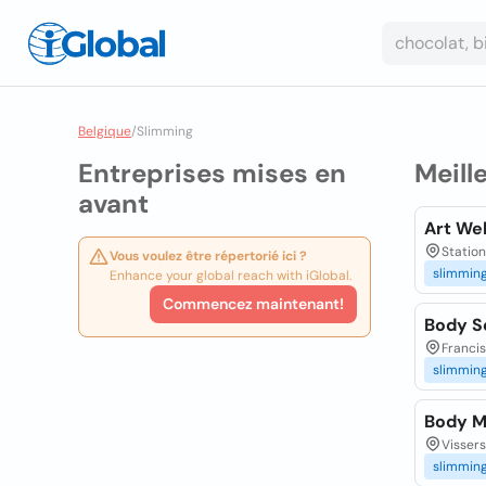
Belgique
/
Slimming
Entreprises mises en
Meill
avant
Art We
Station
Vous voulez être répertorié ici ?
slimmin
Enhance your global reach with iGlobal.
Commencez maintenant!
Body S
Francis
slimmin
Body M
Vissers
slimmin