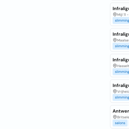
Infrali
Mijl 11 
slimmin
Infrali
Maalse 
slimmin
Infrali
Hasselt
slimmin
Infrali
Vrijhei
slimmin
Antwer
Britse
salons