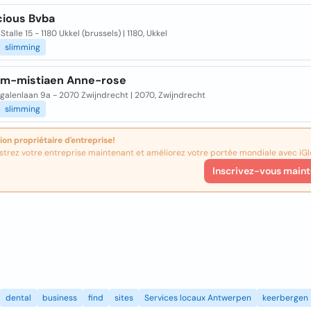
cious Bvba
Stalle 15 - 1180 Ukkel (brussels) | 1180, Ukkel
slimming
im-mistiaen Anne-rose
galenlaan 9a - 2070 Zwijndrecht | 2070, Zwijndrecht
slimming
ion propriétaire d'entreprise!
strez votre entreprise maintenant et améliorez votre portée mondiale avec iGl
Inscrivez-vous maint
dental
business
find
sites
Services locaux Antwerpen
keerbergen