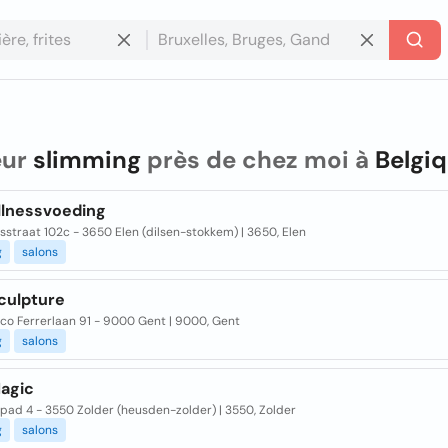
eur
slimming
près de chez moi à
Belgi
llnessvoeding
sstraat 102c - 3650 Elen (dilsen-stokkem) | 3650, Elen
g
salons
culpture
co Ferrerlaan 91 - 9000 Gent | 9000, Gent
g
salons
agic
pad 4 - 3550 Zolder (heusden-zolder) | 3550, Zolder
g
salons