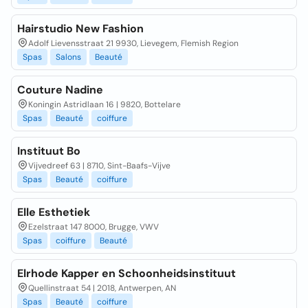
Hairstudio New Fashion
Adolf Lievensstraat 21 9930, Lievegem, Flemish Region
Spas
Salons
Beauté
Couture Nadine
Koningin Astridlaan 16 | 9820, Bottelare
Spas
Beauté
coiffure
Instituut Bo
Vijvedreef 63 | 8710, Sint-Baafs-Vijve
Spas
Beauté
coiffure
Elle Esthetiek
Ezelstraat 147 8000, Brugge, VWV
Spas
coiffure
Beauté
Elrhode Kapper en Schoonheidsinstituut
Quellinstraat 54 | 2018, Antwerpen, AN
Spas
Beauté
coiffure