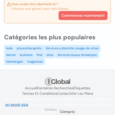
Vous voulez être répertorié ici ?
Enhance your global reach with iGlobal.
Commencez maintenant!
Catégories les plus populaires
lede
physiotherapists
Services a domicile Lavage de vitres
dental
business
find
sites
Services locaux Antwerpen
keerbergen
magazines
Accueil
Dernières Recherches
Étiquettes
Termes Et Conditions
Contact
Voir Les Plans
Nous utilisons des cookies pour améliorer l'expérience utilisateur
en savoir plus
. Si vous continuez à naviguer, vous acceptez leur
iGlobal.co @ 2024
utilisation.
Compris