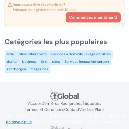
Vous voulez être répertorié ici ?
Enhance your global reach with iGlobal.
Commencez maintenant!
Catégories les plus populaires
lede
physiotherapists
Services a domicile Lavage de vitres
dental
business
find
sites
Services locaux Antwerpen
keerbergen
magazines
Accueil
Dernières Recherches
Étiquettes
Termes Et Conditions
Contact
Voir Les Plans
Nous utilisons des cookies pour améliorer l'expérience utilisateur
en savoir plus
. Si vous continuez à naviguer, vous acceptez leur
iGlobal.co @ 2024