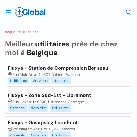
Belgique
/
Utilitaires
Meilleur
utilitaires
près de chez
moi à
Belgique
Fluxys - Station de Compression Berneau
Rue Male Voye 4 4607, Dalhem, Walloon
Utilitaires
Services
domicile
Fluxys - Zone Sud-Est - Libramont
Rue Haynol 12 6800, Libramont-Chevigny,
Services
domicile
Utilitaires
Fluxys - Gasopslag Loenhout
Vorssingersweg 1 2990, Wuustwezel,
domicile
Services
Utilitaires