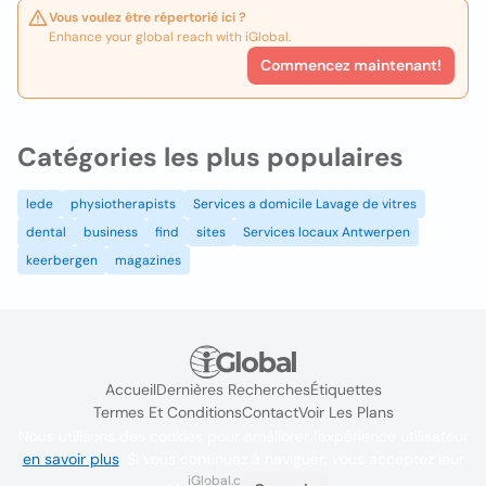
Vous voulez être répertorié ici ?
Enhance your global reach with iGlobal.
Commencez maintenant!
Catégories les plus populaires
lede
physiotherapists
Services a domicile Lavage de vitres
dental
business
find
sites
Services locaux Antwerpen
keerbergen
magazines
Accueil
Dernières Recherches
Étiquettes
Termes Et Conditions
Contact
Voir Les Plans
Nous utilisons des cookies pour améliorer l'expérience utilisateur
en savoir plus
. Si vous continuez à naviguer, vous acceptez leur
iGlobal.co @ 2024