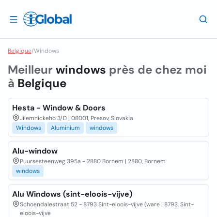
Belgique
/
Windows
Meilleur
windows
près de chez moi
à
Belgique
Hesta - Window & Doors
Jilemnickeho 3/D | 08001, Presov, Slovakia
Windows
Aluminium
windows
Alu-window
Puursesteenweg 395a - 2880 Bornem | 2880, Bornem
windows
Alu Windows (sint-eloois-vijve)
Schoendalestraat 52 - 8793 Sint-eloois-vijve (ware | 8793, Sint-
eloois-vijve