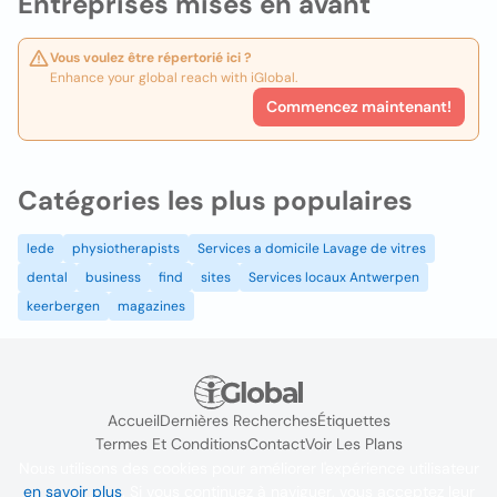
Entreprises mises en avant
Vous voulez être répertorié ici ?
Enhance your global reach with iGlobal.
Commencez maintenant!
Catégories les plus populaires
lede
physiotherapists
Services a domicile Lavage de vitres
dental
business
find
sites
Services locaux Antwerpen
keerbergen
magazines
Accueil
Dernières Recherches
Étiquettes
Termes Et Conditions
Contact
Voir Les Plans
Nous utilisons des cookies pour améliorer l'expérience utilisateur
en savoir plus
. Si vous continuez à naviguer, vous acceptez leur