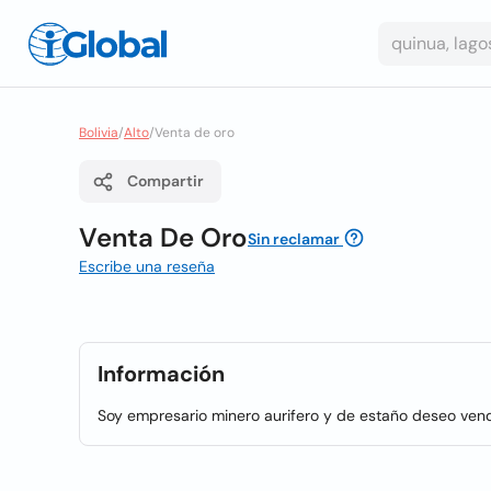
Bolivia
/
Alto
/
Venta de oro
Compartir
Venta De Oro
Sin reclamar
Escribe una reseña
Información
Soy empresario minero aurifero y de estaño deseo vend