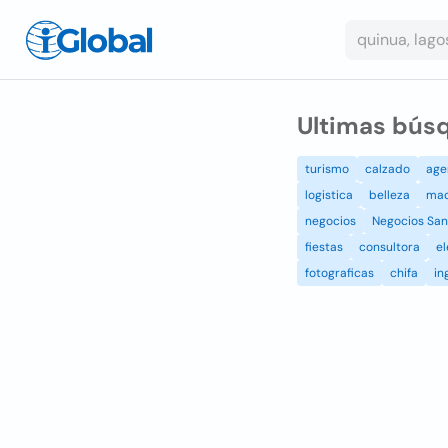
Ultimas bús
turismo
calzado
age
logistica
belleza
maq
negocios
Negocios Sant
fiestas
consultora
el
fotograficas
chifa
in