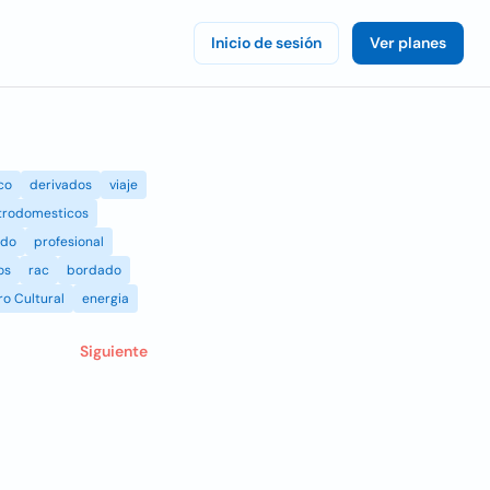
Inicio de sesión
Ver planes
co
derivados
viaje
trodomesticos
ado
profesional
os
rac
bordado
o Cultural
energia
Siguiente