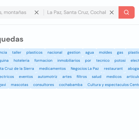
quedas
ncia
taller
plasticos
nacional
gestion
agua
moldes
gas
plasti
uina
hoteleria
formacion
inmobiliarios
por
tecnico
potosi
elec
a Cruz de la Sierra
medicamentos
Negocios La Paz
restaurant
abog
ectricos
eventos
automotriz
artes
filtros
salud
medicos
articul
gavi
mascotas
consultores
cochabamba
Cultura y espectaculos Centr