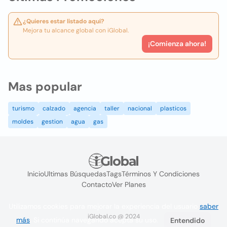
¿Quieres estar listado aquí?
Mejora tu alcance global con iGlobal.
¡Comienza ahora!
Mas popular
turismo
calzado
agencia
taller
nacional
plasticos
moldes
gestion
agua
gas
Inicio
Ultimas Búsquedas
Tags
Términos Y Condiciones
Contacto
Ver Planes
Utilizamos cookies para mejorar la experiencia del usuario
saber
iGlobal.co @ 2024
más
. Si continúa navegando acepta su uso.
Entendido