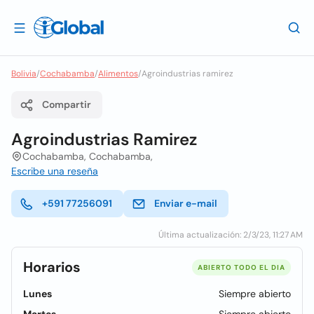
Bolivia
/
Cochabamba
/
Alimentos
/
Agroindustrias ramirez
Compartir
Agroindustrias Ramirez
Cochabamba, Cochabamba,
Escribe una reseña
+591 77256091
Enviar e-mail
Última actualización: 2/3/23, 11:27 AM
Horarios
ABIERTO TODO EL DIA
Lunes
Siempre abierto