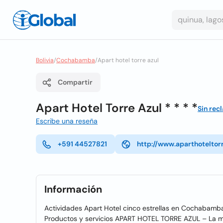
Bolivia
/
Cochabamba
/
Apart hotel torre azul
Compartir
Apart Hotel Torre Azul * * * *
Sin rec
Escribe una reseña
+591 44527821
http://www.aparthoteltor
Información
Actividades Apart Hotel cinco estrellas en Cochabamba, 
Productos y servicios APART HOTEL TORRE AZUL – La 