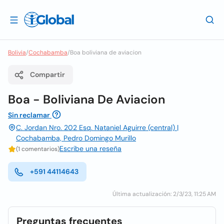
Bolivia
/
Cochabamba
/
Boa boliviana de aviacion
Compartir
Boa - Boliviana De Aviacion
Sin reclamar
C. Jordan Nro. 202 Esq. Nataniel Aguirre (central) |
Cochabamba, Pedro Domingo Murillo
Escribe una reseña
(1 comentarios)
+591 44114643
Última actualización: 2/3/23, 11:25 AM
Preguntas frecuentes