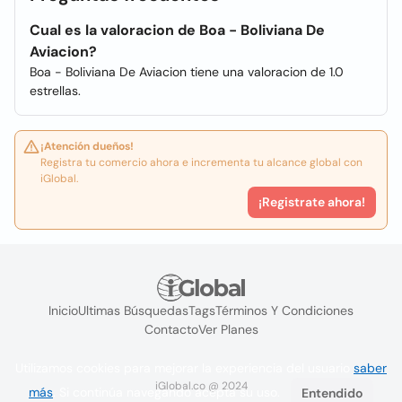
Cual es la valoracion de Boa - Boliviana De
Aviacion?
Boa - Boliviana De Aviacion tiene una valoracion de 1.0
estrellas.
¡Atención dueños!
Registra tu comercio ahora e incrementa tu alcance global con
iGlobal.
¡Registrate ahora!
Inicio
Ultimas Búsquedas
Tags
Términos Y Condiciones
Contacto
Ver Planes
Utilizamos cookies para mejorar la experiencia del usuario
saber
iGlobal.co @ 2024
más
. Si continúa navegando acepta su uso.
Entendido