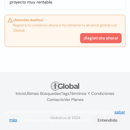
proyecto muy rentable.
¡Atención dueños!
Registra tu comercio ahora e incrementa tu alcance global con
iGlobal.
¡Registrate ahora!
Inicio
Ultimas Búsquedas
Tags
Términos Y Condiciones
Contacto
Ver Planes
Utilizamos cookies para mejorar la experiencia del usuario
saber
iGlobal.co @ 2024
más
. Si continúa navegando acepta su uso.
Entendido